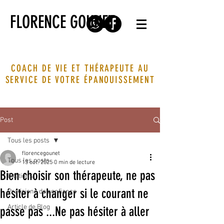
FLORENCE GOUNET
COACH DE VIE ET THÉRAPEUTE AU
SERVICE DE VOTRE ÉPANOUISSEMENT
Post
Tous les posts
florencegounet
Tous les posts
13 oct. 2025
0 min de lecture
Bien choisir son thérapeute, ne pas
Citations
hésiter à changer si le courant ne
Praticiens de confiance
Article de Blog
passe pas ...Ne pas hésiter à aller