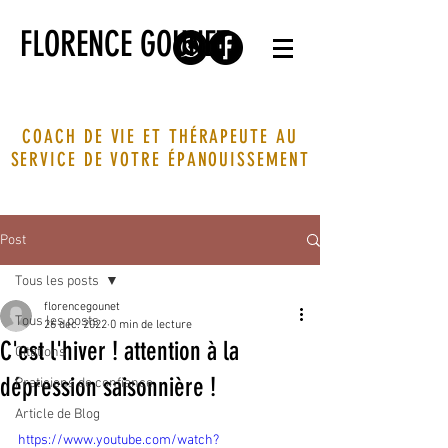
FLORENCE GOUNET
COACH DE VIE ET THÉRAPEUTE AU
SERVICE DE VOTRE ÉPANOUISSEMENT
Post
Tous les posts
florencegounet
Tous les posts
26 déc. 2022
0 min de lecture
C'est l'hiver ! attention à la
Citations
dépression saisonnière !
Praticiens de confiance
Article de Blog
https://www.youtube.com/watch?