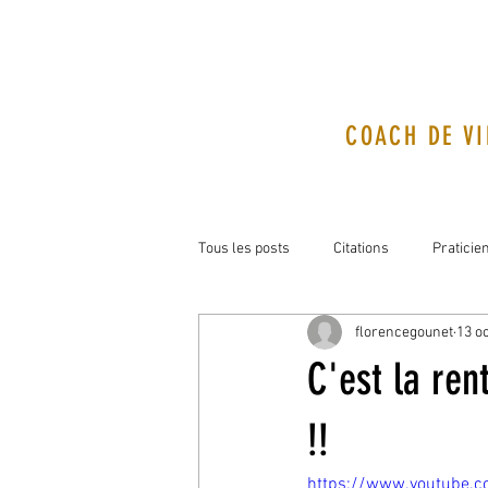
COACH DE VI
Tous les posts
Citations
Praticie
florencegounet
13 oc
C'est la re
!!
https://www.youtube.