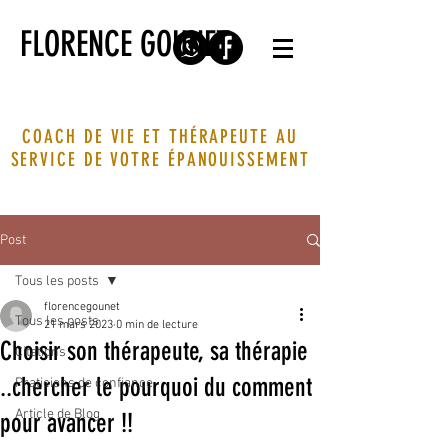
FLORENCE GOUNET
COACH DE VIE ET THÉRAPEUTE AU
SERVICE DE VOTRE ÉPANOUISSEMENT
Post
Tous les posts
florencegounet
Tous les posts
21 mars 2023
0 min de lecture
Choisir son thérapeute, sa thérapie
Citations
..chercher le pourquoi du comment
Praticiens de confiance
Article de Blog
pour avancer !!