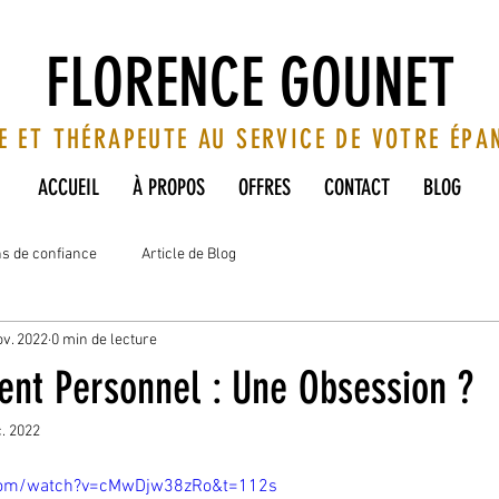
FLORENCE GOUNET
E ET THÉRAPEUTE AU SERVICE DE VOTRE ÉP
ACCUEIL
À PROPOS
OFFRES
CONTACT
BLOG
ns de confiance
Article de Blog
ov. 2022
0 min de lecture
nt Personnel : Une Obsession ?
. 2022
com/watch?v=cMwDjw38zRo&t=112s