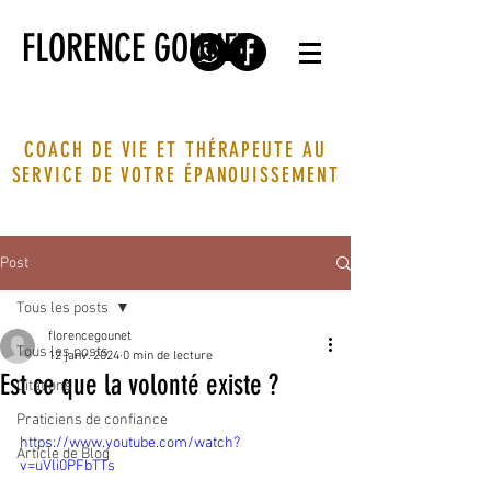
FLORENCE GOUNET
COACH DE VIE ET THÉRAPEUTE AU
SERVICE DE VOTRE ÉPANOUISSEMENT
Post
Tous les posts
florencegounet
Tous les posts
12 janv. 2024
0 min de lecture
Est ce que la volonté existe ?
Citations
Praticiens de confiance
https://www.youtube.com/watch?
Article de Blog
v=uVli0PFbTTs