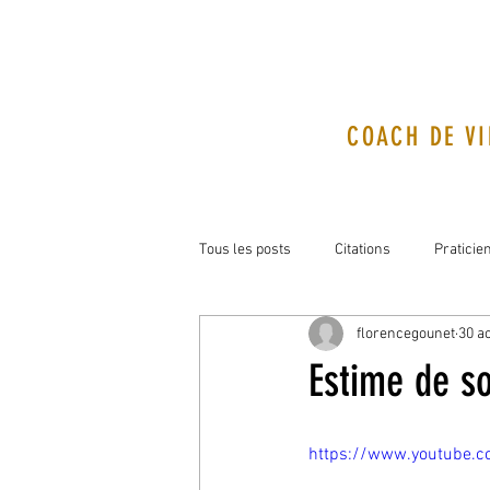
COACH DE VI
Tous les posts
Citations
Praticie
florencegounet
30 a
Estime de so
https://www.youtube