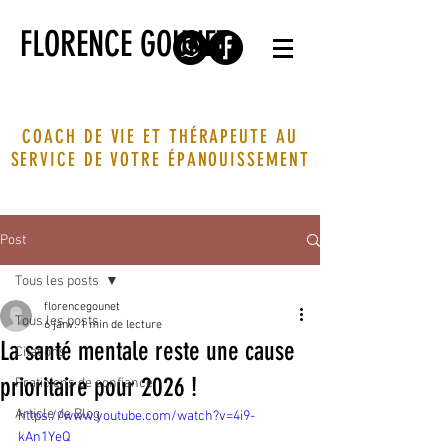
FLORENCE GOUNET
COACH DE VIE ET THÉRAPEUTE AU
SERVICE DE VOTRE ÉPANOUISSEMENT
Post
Tous les posts
florencegounet
Tous les posts
6 janv.
1 min de lecture
La santé mentale reste une cause
Citations
prioritaire pour 2026 !
Praticiens de confiance
Article de Blog
https://www.youtube.com/watch?v=4i9-
kAn1YeQ