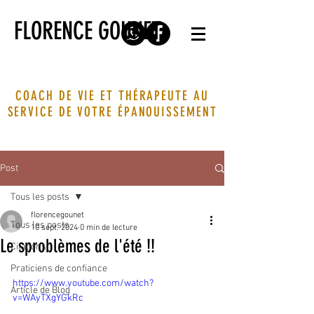
FLORENCE GOUNET
COACH DE VIE ET THÉRAPEUTE AU
SERVICE DE VOTRE ÉPANOUISSEMENT
Post
Tous les posts
florencegounet
Tous les posts
10 sept. 2024
0 min de lecture
Le sproblèmes de l'été !!
Citations
Praticiens de confiance
https://www.youtube.com/watch?
Article de Blog
v=WAyTXgYGkRc