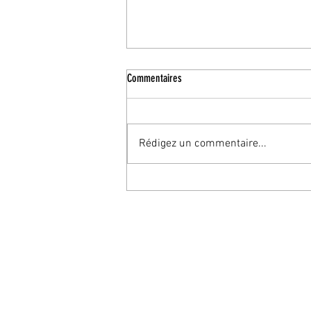
Commentaires
Rédigez un commentaire...
Un coach ne doit pas être un gourou !! Un
gourou n'est pas un coach !!!!!
© 2023coachdevierev