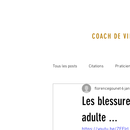
COACH DE VI
Tous les posts
Citations
Praticie
florencegounet
6 jan
Les blessure
adulte ...
https://youtu.be/ZEFIr