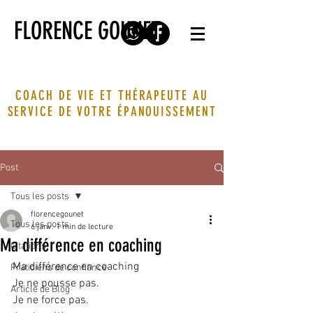
FLORENCE GOUNET
COACH DE VIE ET THÉRAPEUTE AU
SERVICE DE VOTRE ÉPANOUISSEMENT
Post
Tous les posts
florencegounet
Tous les posts
6 janv.
1 min de lecture
Ma différence en coaching
Citations
Ma différence en coaching 
Praticiens de confiance
Je ne pousse pas. 
Article de Blog
Je ne force pas. 