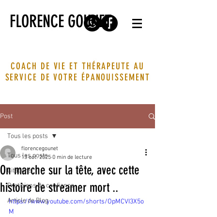
FLORENCE GOUNET
COACH DE VIE ET THÉRAPEUTE AU
SERVICE DE VOTRE ÉPANOUISSEMENT
Post
Tous les posts
florencegounet
Tous les posts
13 oct. 2025
0 min de lecture
On marche sur la tête, avec cette
Citations
histoire de streamer mort ..
Praticiens de confiance
Article de Blog
https://www.youtube.com/shorts/OpMCVI3X5o
M