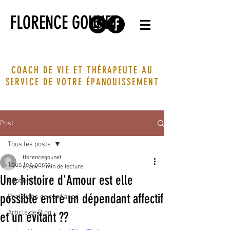
FLORENCE GOUNET
COACH DE VIE ET THÉRAPEUTE AU
SERVICE DE VOTRE ÉPANOUISSEMENT
Post
Tous les posts
florencegounet
Tous les posts
6 janv.
1 min de lecture
Une histoire d'Amour est elle
Citations
possible entre un dépendant affectif
Praticiens de confiance
Article de Blog
et un évitant ??