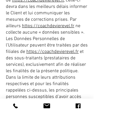
de
https://coachdevierevel.fr
, celle-ci
devra dans les meilleurs délais informer
le Client et lui communiquer les
mesures de corrections prises. Par
ailleurs
https://coachdevierevel.fr
ne
collecte aucune « données sensibles ».
Les Données Personnelles de
l’Utilisateur peuvent être traitées par des
filiales de
https://coachdevierevel.fr
et
des sous-traitants (prestataires de
services), exclusivement afin de réaliser
les finalités de la présente politique.
Dans la limite de leurs attributions
respectives et pour les finalités
rappelées ci-dessus, les principales
personnes susceptibles d’avoir accès
aux données des Utilisateurs
de
https://coachdevierevel.fr
sont
principalement les agents de notre
service client.