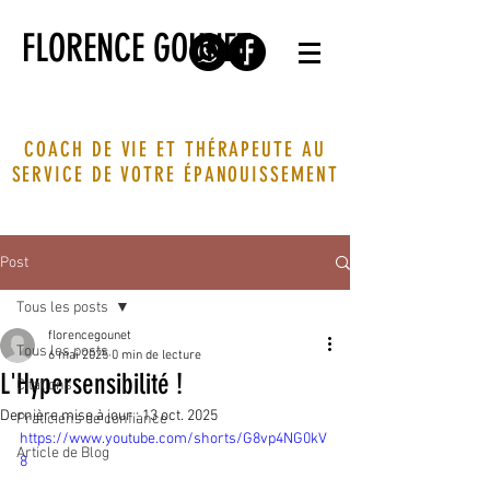
FLORENCE GOUNET
COACH DE VIE ET THÉRAPEUTE AU
SERVICE DE VOTRE ÉPANOUISSEMENT
Post
Tous les posts
florencegounet
Tous les posts
6 mai 2025
0 min de lecture
L'Hypersensibilité !
Citations
Dernière mise à jour :
13 oct. 2025
Praticiens de confiance
https://www.youtube.com/shorts/G8vp4NG0kV
Article de Blog
8