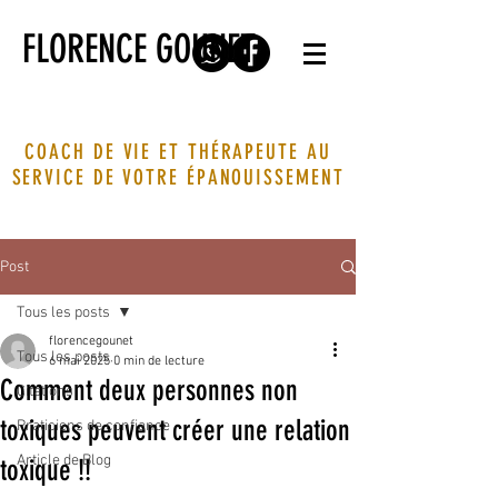
FLORENCE GOUNET
COACH DE VIE ET THÉRAPEUTE AU
SERVICE DE VOTRE ÉPANOUISSEMENT
Post
Tous les posts
florencegounet
Tous les posts
6 mai 2025
0 min de lecture
Comment deux personnes non
Citations
toxiques peuvent créer une relation
Praticiens de confiance
Article de Blog
toxique !!