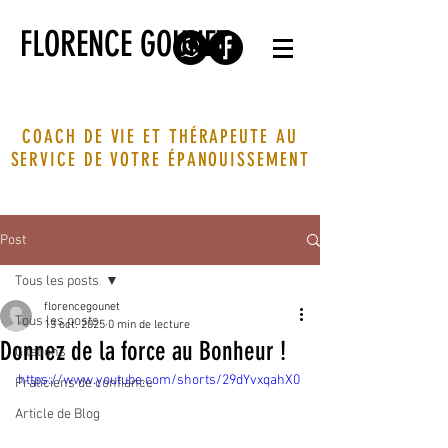
FLORENCE GOUNET
COACH DE VIE ET THÉRAPEUTE AU
SERVICE DE VOTRE ÉPANOUISSEMENT
Post
Tous les posts
florencegounet
Tous les posts
13 oct. 2025
0 min de lecture
Donnez de la force au Bonheur !
Citations
https://www.youtube.com/shorts/29dYvxqahX0
Praticiens de confiance
Article de Blog