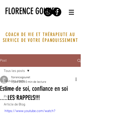
FLORENCE GOUNET
COACH DE VIE ET THÉRAPEUTE AU
SERVICE DE VOTRE ÉPANOUISSEMENT
Post
Tous les posts
florencegounet
Tous les posts
5 juin 2024
0 min de lecture
Estime de soi, confiance en soi
Citations
.....LES RAPPELS!!!
Praticiens de confiance
Article de Blog
https://www.youtube.com/watch?