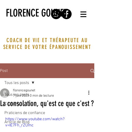
FLORENCE GOUNET
COACH DE VIE ET THÉRAPEUTE AU
SERVICE DE VOTRE ÉPANOUISSEMENT
Post
Tous les posts
florencegounet
Tous les posts
7 juin 2023
0 min de lecture
La consolation, qu'est ce que c'est ?
Citations
Praticiens de confiance
https://www.youtube.com/watch?
Article de Blog
v=IE7Fh_rZUmc