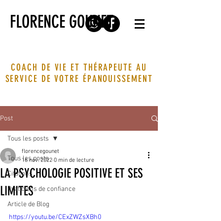
FLORENCE GOUNET
COACH DE VIE ET THÉRAPEUTE AU
SERVICE DE VOTRE ÉPANOUISSEMENT
Post
Tous les posts
florencegounet
Tous les posts
16 nov. 2022
0 min de lecture
LA PSYCHOLOGIE POSITIVE ET SES
Citations
LIMITES
Praticiens de confiance
Article de Blog
https://youtu.be/CExZWZsXBh0