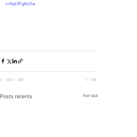
v=RqCIfFgNUOw
Voir tout
Posts récents