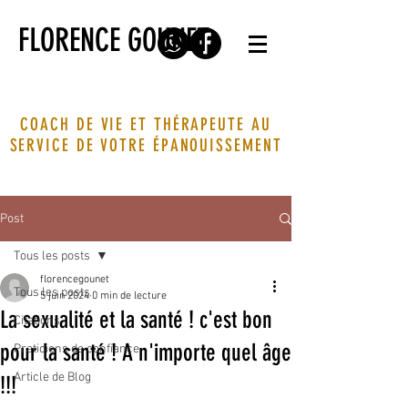
FLORENCE GOUNET
COACH DE VIE ET THÉRAPEUTE AU
SERVICE DE VOTRE ÉPANOUISSEMENT
Post
Tous les posts
florencegounet
Tous les posts
5 juin 2024
0 min de lecture
La sexualité et la santé ! c'est bon
Citations
pour la santé ! A n'importe quel âge
Praticiens de confiance
Article de Blog
!!!