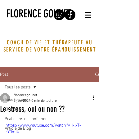
FLORENCE GOUNET
COACH DE VIE ET THÉRAPEUTE AU
SERVICE DE VOTRE ÉPANOUISSEMENT
Post
Tous les posts
florencegounet
Tous les posts
5 juin 2024
0 min de lecture
Le stress, oui ou non ??
Citations
Praticiens de confiance
https://www.youtube.com/watch?v=kixT-
Article de Blog
rY0mtk