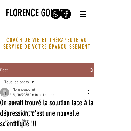
FLORENCE GOUNET
COACH DE VIE ET THÉRAPEUTE AU
SERVICE DE VOTRE ÉPANOUISSEMENT
Post
Tous les posts
florencegounet
Tous les posts
5 juin 2024
0 min de lecture
On aurait trouvé la solution face à la
Citations
dépression, c'est une nouvelle
Praticiens de confiance
Article de Blog
scientifique !!!