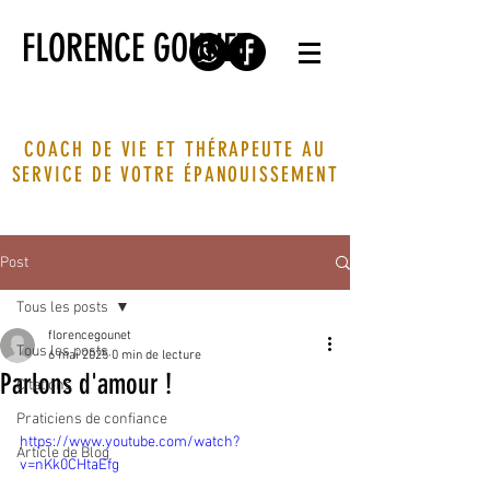
FLORENCE GOUNET
COACH DE VIE ET THÉRAPEUTE AU
SERVICE DE VOTRE ÉPANOUISSEMENT
Post
Tous les posts
florencegounet
Tous les posts
6 mai 2025
0 min de lecture
Parlons d'amour !
Citations
Praticiens de confiance
https://www.youtube.com/watch?
Article de Blog
v=nKk0CHtaEfg