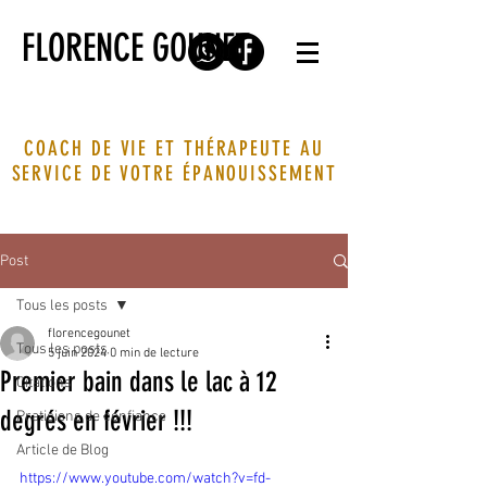
FLORENCE GOUNET
COACH DE VIE ET THÉRAPEUTE AU
SERVICE DE VOTRE ÉPANOUISSEMENT
Post
Tous les posts
florencegounet
Tous les posts
5 juin 2024
0 min de lecture
Premier bain dans le lac à 12
Citations
degrés en février !!!
Praticiens de confiance
Article de Blog
https://www.youtube.com/watch?v=fd-