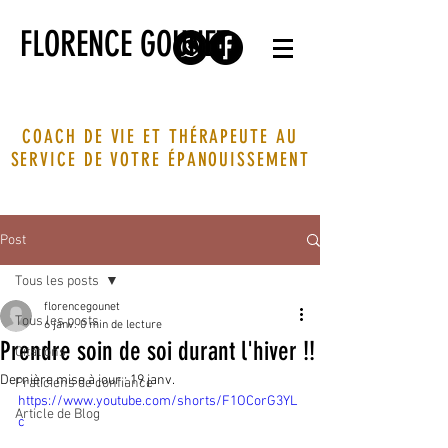
FLORENCE GOUNET
COACH DE VIE ET THÉRAPEUTE AU
SERVICE DE VOTRE ÉPANOUISSEMENT
Post
Tous les posts
florencegounet
Tous les posts
6 janv.
0 min de lecture
Prendre soin de soi durant l'hiver !!
Citations
Dernière mise à jour :
19 janv.
Praticiens de confiance
https://www.youtube.com/shorts/F1OCorG3YL
Article de Blog
c