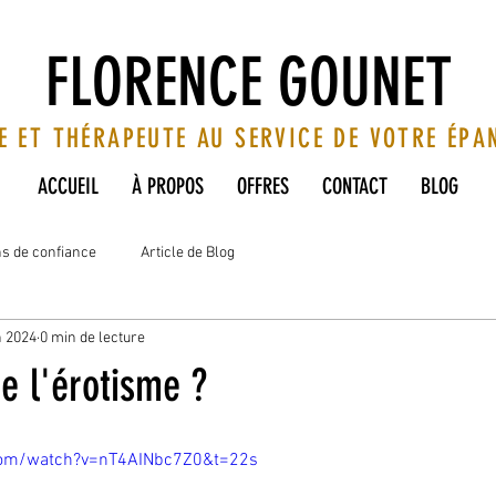
FLORENCE GOUNET
E ET THÉRAPEUTE AU SERVICE DE VOTRE ÉP
ACCUEIL
À PROPOS
OFFRES
CONTACT
BLOG
ns de confiance
Article de Blog
n 2024
0 min de lecture
e l'érotisme ?
com/watch?v=nT4AINbc7Z0&t=22s