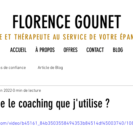
FLORENCE GOUNET
E ET THÉRAPEUTE AU SERVICE DE VOTRE ÉP
ACCUEIL
À PROPOS
OFFRES
CONTACT
BLOG
ns de confiance
Article de Blog
in 2022
0 min de lecture
e le coaching que j'utilise ?
tic.com/video/b45161_84b3503558494353b84514df45003740/10