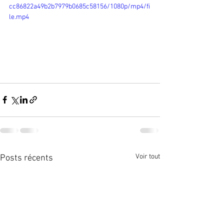
cc86822a49b2b7979b0685c58156/1080p/mp4/fi
le.mp4
Voir tout
Posts récents