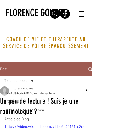
FLORENCE GOUNET
COACH DE VIE ET THÉRAPEUTE AU
SERVICE DE VOTRE ÉPANOUISSEMENT
Post
Tous les posts
florencegounet
Tous les posts
30 nov. 2022
0 min de lecture
Un peu de lecture ! Suis je une
Citations
routinologue ?
Praticiens de confiance
Article de Blog
https://video.wixstatic.com/video/b45161_d3ce